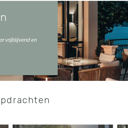
en
r vrijblijvend en
opdrachten