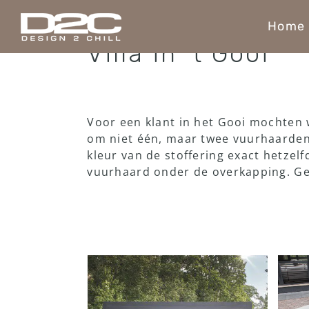
Ga
naar
Home
inhoud
Villa in ’t Gooi
Voor een klant in het Gooi mochten 
om niet één, maar twee vuurhaarden 
kleur van de stoffering exact hetze
vuurhaard onder de overkapping. Ge