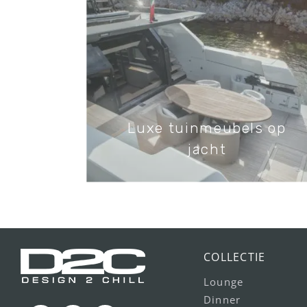
Luxe tuinmeubels op
jacht
COLLECTIE
Lounge
Dinner