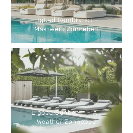
Showroom
Ligbed Rembrandt –
Maatwerk Zonnebed
Ligbed Sunbeam – All
Weather Zonnebed