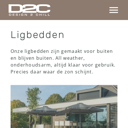
Ga
naar
Tog
inhoud
Nav
Home
Ligbedden
Collectie
Onze ligbedden zijn gemaakt voor buiten
en blijven buiten. All weather,
onderhoudsarm, altijd klaar voor gebruik.
Maatwerk
Precies daar waar de zon schijnt.
Projecten
Over ons
Contact