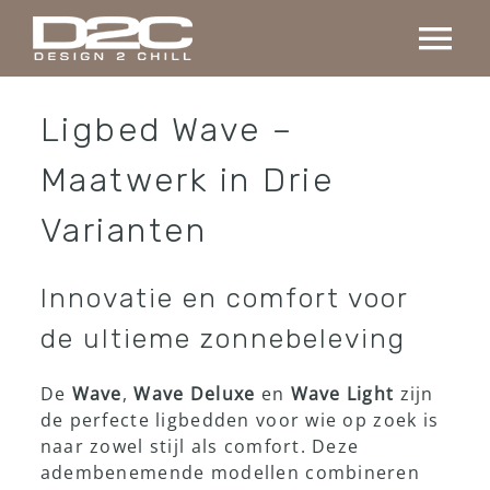
Ga
naar
Tog
inhoud
Nav
Home
Ligbed Wave –
Maatwerk in Drie
Collectie
Varianten
Maatwerk
Innovatie en comfort voor
Projecten
de ultieme zonnebeleving
De
Wave
,
Wave Deluxe
en
Wave Light
zijn
Over ons
de perfecte ligbedden voor wie op zoek is
naar zowel stijl als comfort. Deze
adembenemende modellen combineren
Contact