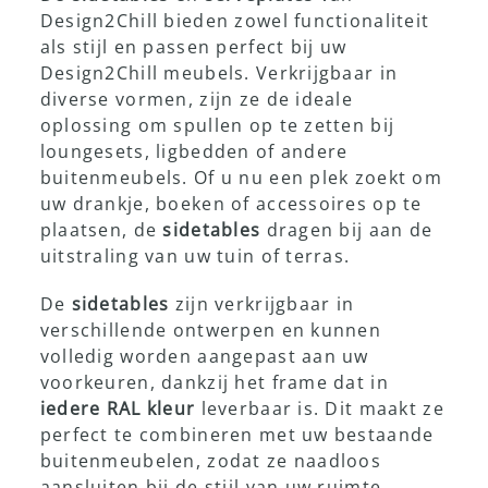
Design2Chill bieden zowel functionaliteit
als stijl en passen perfect bij uw
Showroom
Design2Chill meubels. Verkrijgbaar in
diverse vormen, zijn ze de ideale
oplossing om spullen op te zetten bij
loungesets, ligbedden of andere
buitenmeubels. Of u nu een plek zoekt om
uw drankje, boeken of accessoires op te
plaatsen, de
sidetables
dragen bij aan de
uitstraling van uw tuin of terras.
De
sidetables
zijn verkrijgbaar in
verschillende ontwerpen en kunnen
volledig worden aangepast aan uw
voorkeuren, dankzij het frame dat in
iedere RAL kleur
leverbaar is. Dit maakt ze
perfect te combineren met uw bestaande
buitenmeubelen, zodat ze naadloos
aansluiten bij de stijl van uw ruimte.