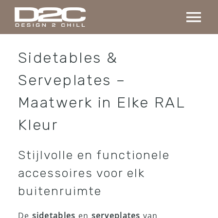
Ga
naar
Tog
inhoud
Nav
Home
Sidetables &
Serveplates –
Collectie
Maatwerk in Elke RAL
Maatwerk
Kleur
Projecten
Stijlvolle en functionele
accessoires voor elk
Over ons
buitenruimte
Contact
De
sidetables
en
serveplates
van