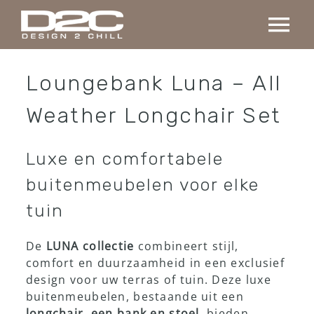
Ga
naar
Tog
inhoud
Nav
Home
Loungebank Luna – All
Weather Longchair Set
Collectie
Luxe en comfortabele
Maatwerk
buitenmeubelen voor elke
tuin
Projecten
De
LUNA collectie
combineert stijl,
Over ons
comfort en duurzaamheid in een exclusief
design voor uw terras of tuin. Deze luxe
buitenmeubelen, bestaande uit een
Contact
longchair, een bank en stoel
, bieden