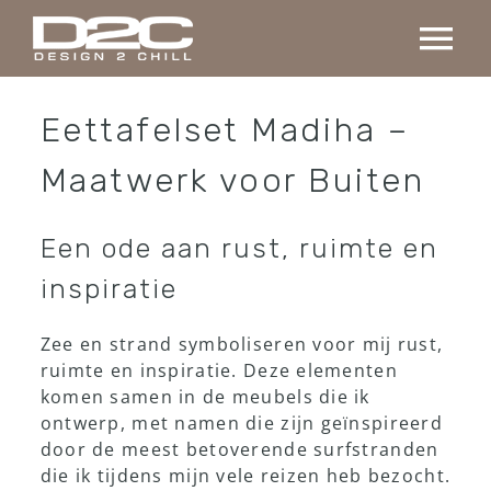
Ga
naar
Tog
inhoud
Nav
Home
Eettafelset Madiha –
Maatwerk voor Buiten
Collectie
Een ode aan rust, ruimte en
Maatwerk
inspiratie
Projecten
Zee en strand symboliseren voor mij rust,
ruimte en inspiratie. Deze elementen
komen samen in de meubels die ik
Over ons
ontwerp, met namen die zijn geïnspireerd
door de meest betoverende surfstranden
Contact
die ik tijdens mijn vele reizen heb bezocht.