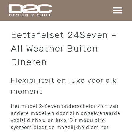
Ga
naar
Tog
inhoud
Nav
Home
Eettafelset 24Seven –
All Weather Buiten
Collectie
Dineren
Maatwerk
Flexibiliteit en luxe voor elk
Projecten
moment
Het model 24Seven onderscheidt zich van
Over ons
andere modellen door zijn ongeëvenaarde
veelzijdigheid en luxe. Dit modulaire
systeem biedt de mogelijkheid om het
Contact