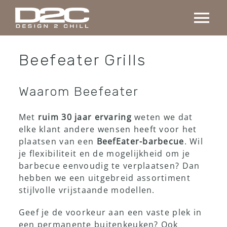
Ga
naar
Tog
inhoud
Nav
Home
Beefeater Grills
Collectie
Waarom Beefeater
Met
ruim 30 jaar ervaring
weten we dat
Maatwerk
elke klant andere wensen heeft voor het
plaatsen van een
BeefEater-barbecue
. Wil
Projecten
je flexibiliteit en de mogelijkheid om je
barbecue eenvoudig te verplaatsen? Dan
hebben we een uitgebreid assortiment
Over ons
stijlvolle vrijstaande modellen.
Geef je de voorkeur aan een vaste plek in
Contact
een permanente buitenkeuken? Ook