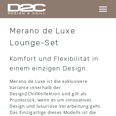
Skip
to
Tog
content
Nav
Home
Merano de Luxe
Lounge-Set
Kollektion
Komfort und Flexibilität in
Maßanfertigung
einem einzigen Design.
Projekte
Merano de Luxe ist die exklusivere
Variante innerhalb der
Design2ChillKollektion und gilt als
Über uns
Prunkstück, wenn es um innovatives
Design und luxuriöse Verarbeitung geht.
Kontakt
Das Einzigartige dieses Modells ist die