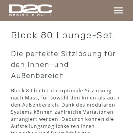
Skip
to
Tog
content
Nav
Home
Block 80 Lounge-Set
Kollektion
Die perfekte Sitzlösung für
den Innen-und
Maßanfertigung
Außenbereich
Projekte
Block 80 bietet die optimale Sitzlösung
nach Mass, für sowohl den Innen-als auch
den Außenbereich. Dank des modularen
Über uns
Systems können zahlreiche Variationen
arrangiert werden. Dadurch können die
Aufstellungsmöglichkeiten Ihren
Kontakt