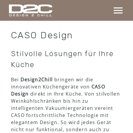
Skip
to
Tog
content
Nav
Home
CASO Design
Kollektion
Stilvolle Lösungen für Ihre
Küche
Maßanfertigung
Bei
Design2Chill
bringen wir die
innovativen Küchengeräte von
CASO
Projekte
Design
direkt in Ihre Küche. Von stilvollen
Weinkühlschränken bis hin zu
intelligenten Vakuumiergeräten vereint
Über uns
CASO fortschrittliche Technologie mit
elegantem Design. So wird jedes Gerät
Kontakt
nicht nur funktional, sondern auch zu