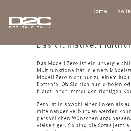
Skip
to
Home
Koll
content
Zero Lounge-Set
Das ultimative, multifu
Das Modell Zero ist ein unvergleichl
Multifunktionalität in einem Möbelst
Modell Zero nicht nur zu einem lux
Bettsofa. Ob Sie sich nun erholen od
bietet Ihnen immer den richtigen Ko
Zero ist in sowohl einer linken als 
miteinander verbunden werden können.
persönlichen Wünschen anzupassen.
vielseitiger. So sind die Sofas jetzt