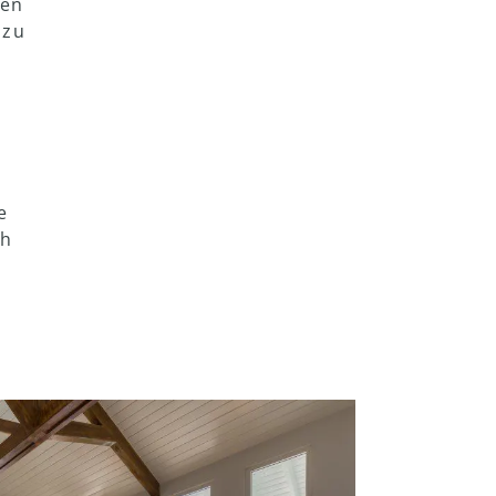
nen
 zu
e
ch