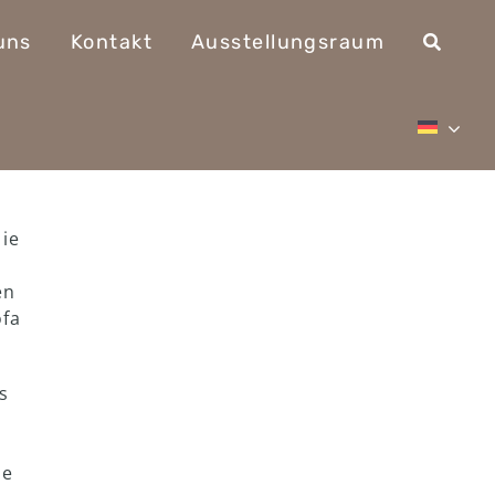
uns
Kontakt
Ausstellungsraum
die
en
ofa
s
ne