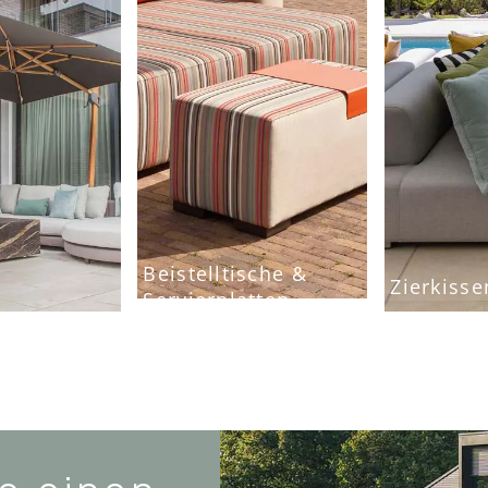
Beistelltische &
Zierkisse
Servierplatten