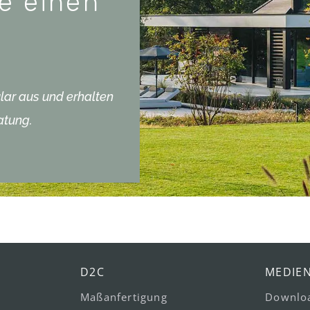
e einen
lar aus und erhalten
atung.
D2C
MEDIE
Maßanfertigung
Downlo